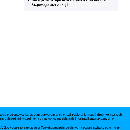
•
Nielegalne przejęcie stanowiska Prokuratora
Krajowego przez rząd
jszego prezentowania naszym serwerom przy okazji pobierania treści) drobnych danych
lu byłeś/aś już wcześniej, co ma wpływ na zbieranie informacji statystycznych o
ies". Spowoduje to zapisanie w Twojej przeglądarce danych
cookies
świadczących o tej