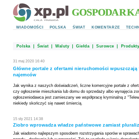
WIADOMOŚCI
POLSKA
ŚWIAT
KOMENTARZE
TECHN
Polska
|
Świat
|
Waluty
|
Giełda
|
Surowce
|
Produkt
31 maj 2020 16:40
Główne portale z ofertami nieruchomości wpuszczają 
najemców
Jak wynika z naszych doświadczeń, liczne komercyjne portale z ofert
czy ogłoszenie mieszkania lub domu do sprzedaży albo wynajęcia zost
ogłoszeniodawca jest zamieszany we współpracę kryminalną z "Telew
niekiedy skończyć się nawet śmiercią.
15 sty 2021 14:38
Ziobro wprowadza władze państwowe zamiast pluraliz
Jak wiadomo najlepszym sposobem rozstrzygania sporów w sprawach 