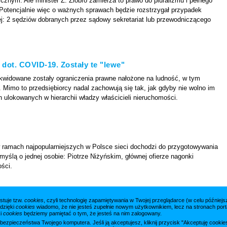
cznym. Ale minister Z. Ziobro zamierza to prawo do pluralizmu i pełnego
otencjalnie więc o ważnych sprawach będzie rozstrzygał przypadek
iej: 2 sędziów dobranych przez sądowy sekretariat lub przewodniczącego
 dot. COVID-19. Zostały te "lewe"
ikwidowane zostały ograniczenia prawne nałożone na ludność, w tym
Mimo to przedsiębiorcy nadal zachowują się tak, jak gdyby nie wolno im
 ulokowanych w hierarchii władzy właścicieli nieruchomości.
w ramach najpopularniejszych w Polsce sieci dochodzi do przygotowywania
Z myślą o jednej osobie: Piotrze Niżyńskim, głównej ofierze nagonki
ości.
stuje tzw.
cookies
, czyli technologię zapamiętywania w Twojej przeglądarce (w celu późnie
cej artykułów »
 dzięki
cookies
wiadomo, że nie jesteś zupełnie nowym użytkownikiem, lecz na stronach porta
ki
cookies
będziemy pamiętać o tym, że jesteś na nim zalogowany.
a bezpieczeństwa Twojego komputera. Jeśli ją akceptujesz, kliknij przycisk "Akceptuję cook