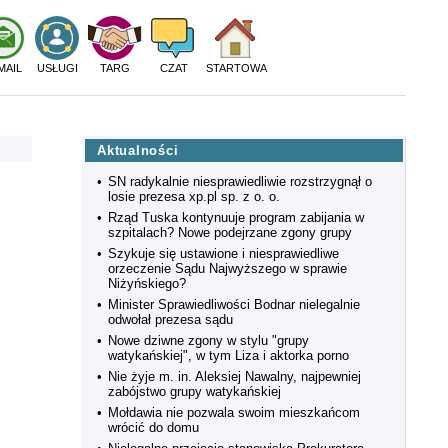
MAIL
USŁUGI
TARG
CZAT
STARTOWA
Aktualności
•
SN radykalnie niesprawiedliwie rozstrzygnął o
losie prezesa xp.pl sp. z o. o.
•
Rząd Tuska kontynuuje program zabijania w
szpitalach? Nowe podejrzane zgony grupy
•
Szykuje się ustawione i niesprawiedliwe
orzeczenie Sądu Najwyższego w sprawie
Niżyńskiego?
•
Minister Sprawiedliwości Bodnar nielegalnie
odwołał prezesa sądu
•
Nowe dziwne zgony w stylu "grupy
watykańskiej", w tym Liza i aktorka porno
•
Nie żyje m. in. Aleksiej Nawalny, najpewniej
zabójstwo grupy watykańskiej
•
Mołdawia nie pozwala swoim mieszkańcom
wrócić do domu