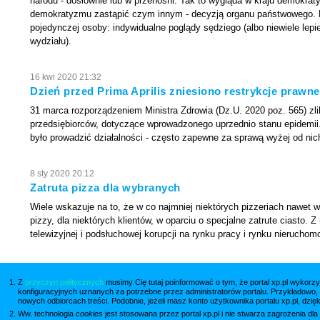
narodu - dosłownie lub w przenośni. Tak to wygląda w kraju demokraty
demokratyzmu zastąpić czym innym - decyzją organu państwowego. P
pojedynczej osoby: indywidualne poglądy sędziego (albo niewiele lep
wydziału).
16 kwi 2020 21:32
Dzień przed Prima Aprilis zniesiono restrykcje prawne
31 marca rozporządzeniem Ministra Zdrowia (Dz.U. 2020 poz. 565) zl
przedsiębiorców, dotyczące wprowadzonego uprzednio stanu epidemii. 
było prowadzić działalności - często zapewne za sprawą wyżej od nich
8 sty 2020 20:12
Zatruta pizza dla wybranych
Wiele wskazuje na to, że w co najmniej niektórych pizzeriach nawet 
pizzy, dla niektórych klientów, w oparciu o specjalne zatrute ciasto. 
telewizyjnej i podsłuchowej korupcji na rynku pracy i rynku nieruchom
Z
przyczyn politycznych
musimy Cię tutaj poinformować o tym, że portal xp.pl wykorzy
Wię
konfiguracyjnych uznanych za potrzebne przez administratorów portalu. Przykładowo,
nowych odbiorcach treści. Podobnie, jeżeli masz konto użytkownika portalu xp.pl, dzię
Ww. technologia
cookies
jest stosowana przez portal xp.pl i nie stwarza zagrożenia dl