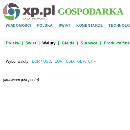
WIADOMOŚCI
POLSKA
ŚWIAT
KOMENTARZE
TECHNOLO
Polska
|
Świat
|
Waluty
|
Giełda
|
Surowce
|
Produkty fin
Wybór waluty:
EUR / USD
,
EUR
,
USD
,
GBP
,
CHF
(archiwum jest puste)