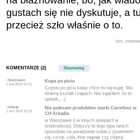
na błaznowanie, bo, jak wiad
gustach się nie dyskutuje, a tu
przecież szło właśnie o to.
(n/n, zmienio
KOMENTARZE (2)
Skomentuj
~Stolzmann
Kupa po piciu
2 kwi 2019 15:15
Często po piciu kawy chce mi się kupę. Ma
dziwny kształt i zapach. Nie sądziłem że to
spisek... :(
~relacja
Nie polecam produktów marki Carrefour w
1 wrz 2019 22:16
CH Arkadia
w Warszawie (i w innych sklepach w
śródmieściu). Dotyczy to tego typu tanich
sposobów na poradzenie sobie z żywieniem
się, co np. cola, inne napoje czy chipsy.