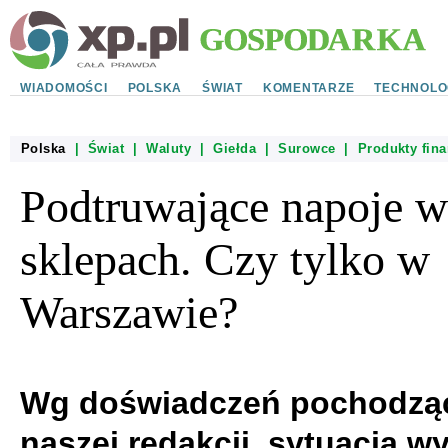
WIADOMOŚCI
POLSKA
ŚWIAT
KOMENTARZE
TECHNOLO
Polska
|
Świat
|
Waluty
|
Giełda
|
Surowce
|
Produkty fin
Podtruwające napoje w
sklepach. Czy tylko w
Warszawie?
Wg doświadczeń pochodzą
naszej redakcji, sytuacja w