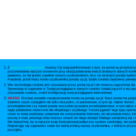
Z
przyczyn politycznych
musimy Cię tutaj poinformować o tym, że portal xp.pl wykorzy
prezentowania naszym serwerom przy okazji pobierania treści) drobnych danych konfi
wiadomo, że nie jesteś zupełnie nowym użytkownikiem, lecz na stronach portalu byłeś/
Podobnie, jeżeli masz konto użytkownika portalu xp.pl, dzięki
cookies
będziemy pamięta
Ww. technologia
cookies
jest stosowana przez portal xp.pl i nie stwarza zagrożenia dla
Spowoduje to zapisanie w Twojej przeglądarce danych
cookies
świadczących o tej zgod
stosowanie
cookies
, zmień konfigurację swej przeglądarki internetowej.
WAŻNE
Rozważ ponadto zarejestrowanie konta na portalu xp.pl. Nasz portal ma potęż
zdaniem swym zasięgiem nie tylko wszystko, co państwowe, w tym np. rejestr domen .
przedsiębiorstw czy nawet prawie wszystkie prywatne przedsiębiorstwa: w tym także z
sądy polubowne stworzone dla oficjalnego i szybkiego "rozstrzygania" tego typu spor
coraz to nowe podstawy ustawowe do cenzurowania Internetu, do ukrywania treści, któ
pocztę e-mail, pewnego dnia możesz stracić do niego dostęp! Dlatego zarejestruj się
Nie dopuśćmy, by w naszym kraju funkcjonował polityczny system zamknięty, nie podd
Rejestrując się zapewnisz sobie też ładną krótką nazwę użytkownika, z której w przys
początku.