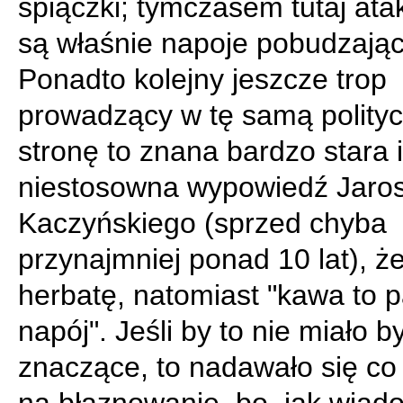
śpiączki; tymczasem tutaj at
są właśnie napoje pobudzając
Ponadto kolejny jeszcze trop
prowadzący w tę samą polity
stronę to znana bardzo stara i
niestosowna wypowiedź Jaro
Kaczyńskiego (sprzed chyba
przynajmniej ponad 10 lat), że
herbatę, natomiast "kawa to 
napój". Jeśli by to nie miało b
znaczące, to nadawało się co